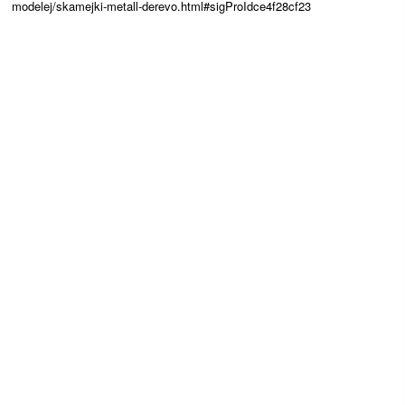
modelej/skamejki-metall-derevo.html#sigProIdce4f28cf23